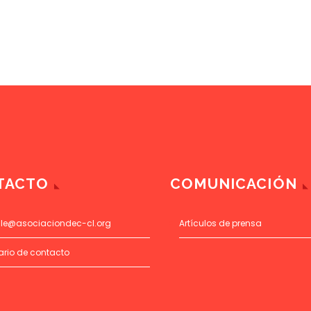
TACTO
COMUNICACIÓN
ile@asociaciondec-cl.org
Artículos de prensa
ario de contacto