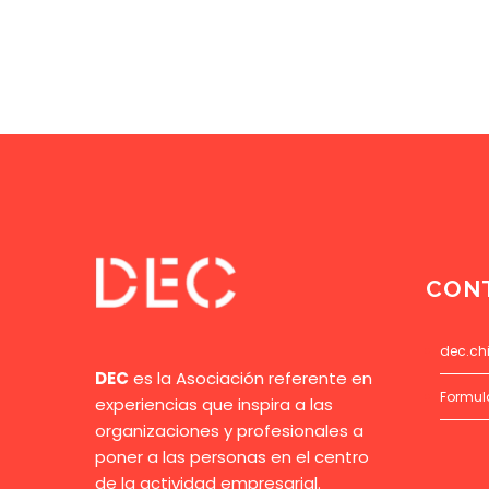
CON
dec.ch
DEC
es la Asociación referente en
Formul
experiencias que inspira a las
organizaciones y profesionales a
poner a las personas en el centro
de la actividad empresarial.