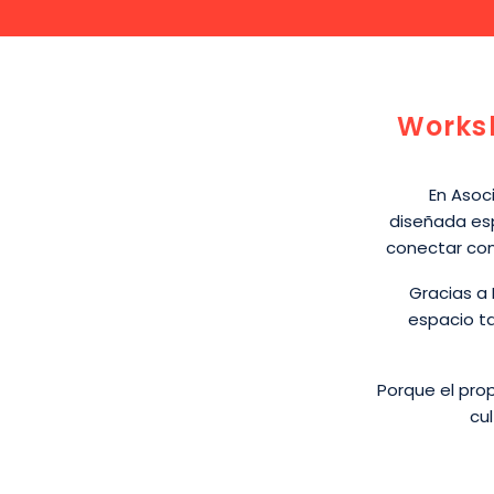
Worksh
En Asoc
diseñada esp
conectar con 
Gracias a 
espacio t
Porque el prop
cu