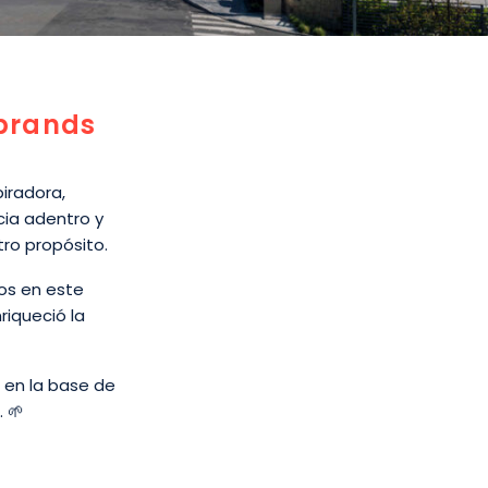
abrands
iradora,
cia adentro y
tro propósito.
nos en este
iqueció la
e en la base de
 🌱