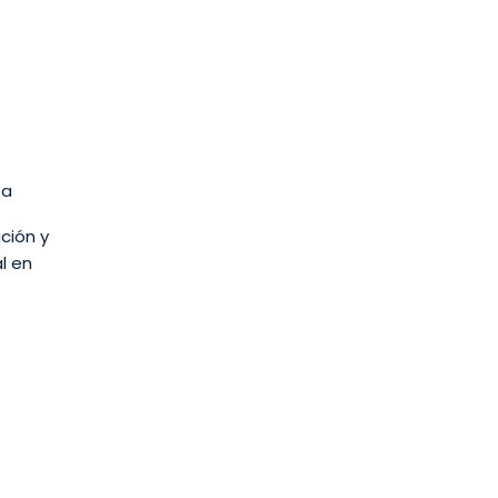
za
ción y
l en