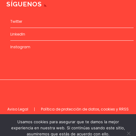
SÍGUENOS
Twitter
LinkedIn
Instagram
Aviso Legal
Política de protección de datos, cookies y RRSS
Código de ética
Usamos cookies para asegurar que te damos la mejor
experiencia en nuestra web. Si continúas usando este sitio,
asumiremos que estás de acuerdo con ello.