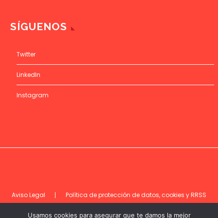
SÍGUENOS
Twitter
LinkedIn
Instagram
Aviso Legal
Política de protección de datos, cookies y RRSS
Código de ética
Usamos cookies para asegurar que te damos la mejor