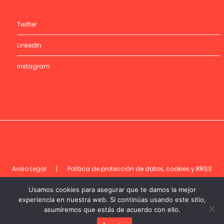
Twitter
LinkedIn
Instagram
Aviso Legal
Política de protección de datos, cookies y RRSS
Código de ética
Usamos cookies para asegurar que te damos la mejor
experiencia en nuestra web. Si continúas usando este sitio,
asumiremos que estás de acuerdo con ello.
©DEC