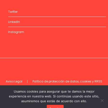
Twitter
LinkedIn
Instagram
Aviso Legal
Política de protección de datos, cookies y RRSS
Código de ética
Usamos cookies para asegurar que te damos la mejor
experiencia en nuestra web. Si continúas usando este sitio,
asumiremos que estás de acuerdo con ello.
©DEC