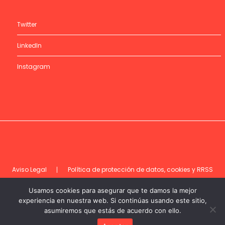
Twitter
LinkedIn
Instagram
Aviso Legal
Política de protección de datos, cookies y RRSS
Código de ética
Usamos cookies para asegurar que te damos la mejor
experiencia en nuestra web. Si continúas usando este sitio,
asumiremos que estás de acuerdo con ello.
©DEC