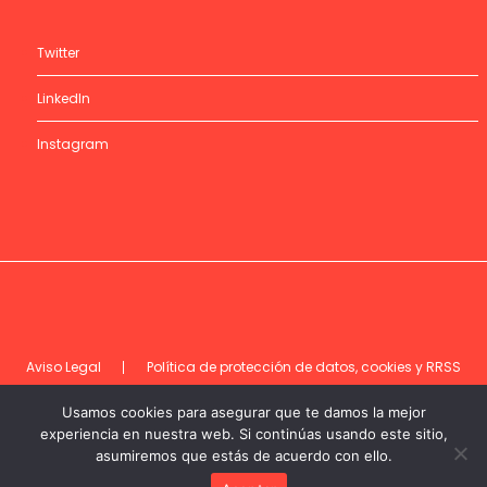
Twitter
LinkedIn
Instagram
Aviso Legal
Política de protección de datos, cookies y RRSS
Código de ética
Usamos cookies para asegurar que te damos la mejor
experiencia en nuestra web. Si continúas usando este sitio,
asumiremos que estás de acuerdo con ello.
©DEC