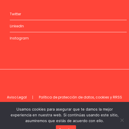
Twitter
LinkedIn
Instagram
Aviso Legal
Política de protección de datos, cookies y RRSS
Código de ética
Usamos cookies para asegurar que te damos la mejor
experiencia en nuestra web. Si continúas usando este sitio,
asumiremos que estás de acuerdo con ello.
©DEC