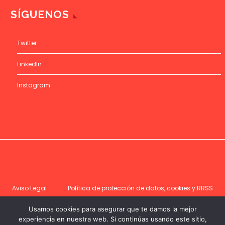
SÍGUENOS
Twitter
LinkedIn
Instagram
Aviso Legal
Política de protección de datos, cookies y RRSS
Código de ética
Usamos cookies para asegurar que te damos la mejor
experiencia en nuestra web. Si continúas usando este sitio,